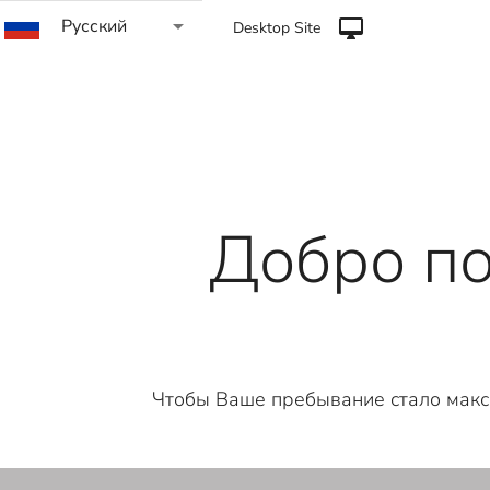
arrow_drop_down
Русский
desktop_mac
Desktop Site
Добро по
Чтобы Ваше пребывание стало макс