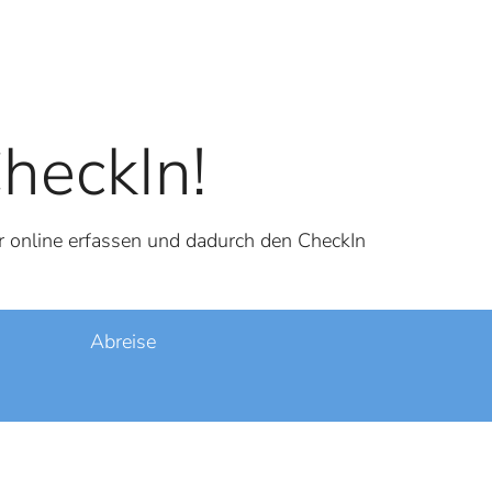
heckIn!
r online erfassen und dadurch den CheckIn
Abreise