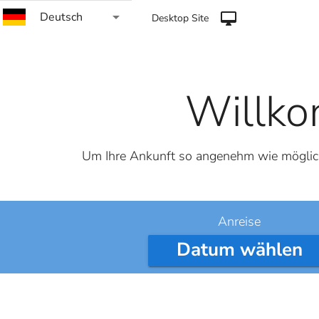
arrow_drop_down
Deutsch
desktop_mac
Desktop Site
Willko
Um Ihre Ankunft so angenehm wie möglich 
Anreise
Datum wählen