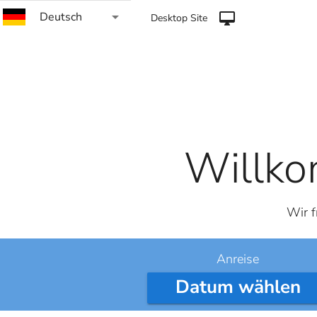
arrow_drop_down
Deutsch
desktop_mac
Desktop Site
Willko
Wir f
Anreise
Datum wählen