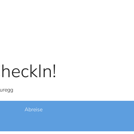
heckIn!
Puregg
Abreise